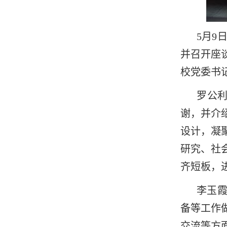
5月9
并召开座
校党委书
罗公
谢，并介
设计，凝
研究、社
齐短板，
李玉霞
备等工作
交流等方