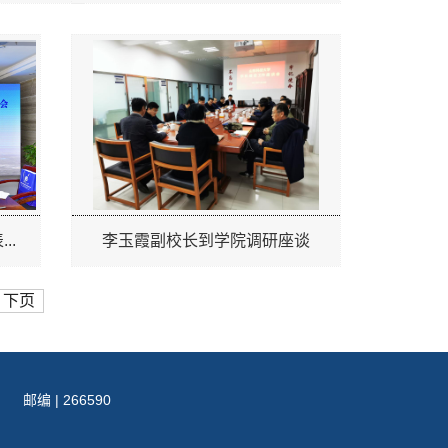
..
李玉霞副校长到学院调研座谈
下页
号
邮编 | 266590